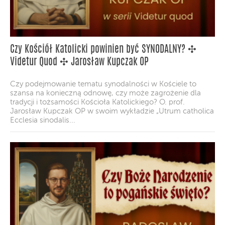
Czy Kościół Katolicki powinien być SYNODALNY? ✣
Videtur Quod ✣ Jarosław Kupczak OP
Czy podejmowanie tematu synodalności w Kościele to
szansa na konieczną odnowę, czy może zagrożenie dla
tradycji i tożsamości Kościoła Katolickiego? O. prof.
Jarosław Kupczak OP w swoim wykładzie „Utrum catholica
Ecclesia sinodalis...