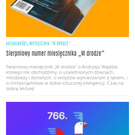
,
AKTUALNOŚCI
MIESIĘCZNIK "W DRODZE"
Sierpniowy numer miesięcznika „W drodze”
Sierpniowy miesięcznik „W drodze” o Andrzeju Wajdzie,
którego rok obchodzimy, o uzależnionych dzieciach,
młodzieży i dorosłych, o wstydzie wymieszanym z lękiem, i
o chrześcijaństwie w dobie sztucznej inteligencji. Czas na
dobrą lekturę!