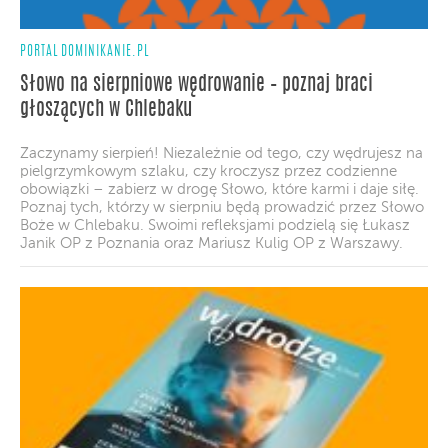
PORTAL DOMINIKANIE.PL
Słowo na sierpniowe wędrowanie – poznaj braci
głoszących w Chlebaku
Zaczynamy sierpień! Niezależnie od tego, czy wędrujesz na
pielgrzymkowym szlaku, czy kroczysz przez codzienne
obowiązki – zabierz w drogę Słowo, które karmi i daje siłę.
Poznaj tych, którzy w sierpniu będą prowadzić przez Słowo
Boże w Chlebaku. Swoimi refleksjami podzielą się Łukasz
Janik OP z Poznania oraz Mariusz Kulig OP z Warszawy.