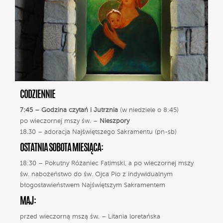
CODZIENNIE
7:45 – Godzina czytań i Jutrznia
(w niedziele o 8:45)
po wieczornej mszy św. –
Nieszpory
18.30 – adoracja Najświętszego Sakramentu (pn-sb)
OSTATNIA SOBOTA MIESIĄCA:
18:30 – Pokutny Różaniec Fatimski, a po wieczornej mszy
św. nabożeństwo do św. Ojca Pio z indywidualnym
błogosławieństwem Najświętszym Sakramentem
MAJ:
przed wieczorną mszą św. – Litania loretańska