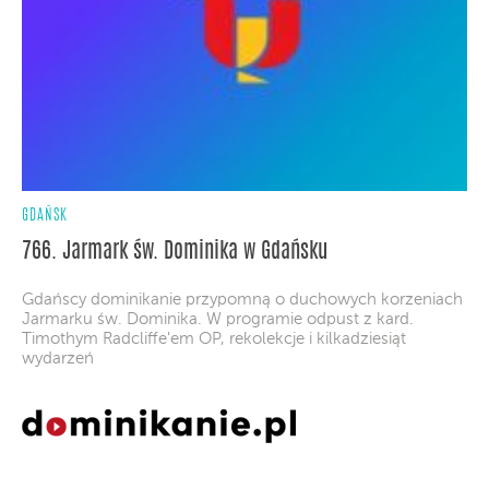
GDAŃSK
766. Jarmark św. Dominika w Gdańsku
Gdańscy dominikanie przypomną o duchowych korzeniach
Jarmarku św. Dominika. W programie odpust z kard.
Timothym Radcliffe'em OP, rekolekcje i kilkadziesiąt
wydarzeń