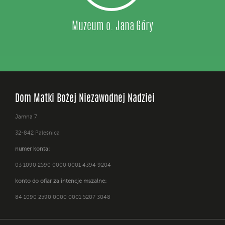
Muzeum o. Jana Góry
Dom Matki Bożej Niezawodnej Nadziei
Jamna 7
32-842 Paleśnica
numer konta:
03 1090 2590 0000 0001 4394 9204
konto do ofiar za intencje mszalne:
84 1090 2590 0000 0001 5207 3048