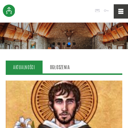
Poczta
Logowan
AKTUALNOŚCI
OGŁOSZENIA