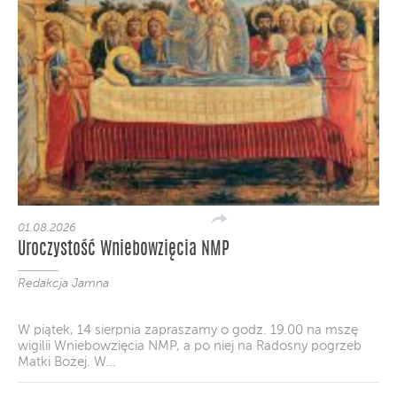
01.08.2026
Uroczystość Wniebowzięcia NMP
Redakcja Jamna
W piątek, 14 sierpnia zapraszamy o godz. 19.00 na mszę
wigilii Wniebowzięcia NMP, a po niej na Radosny pogrzeb
Matki Bożej. W...