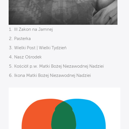
III Zakon na Jamnej
Pasterka
Wielki Post | Wielki Tydzień
Nasz Ośrodek
Kościół p.w. Matki Bożej Niezawodnej Nadziei
Ikona Matki Bożej Niezawodnej Nadziei