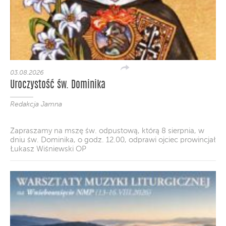
03.08.2026
Uroczystość św. Dominika
Redakcja Jamna
Zapraszamy na mszę św. odpustową, którą 8 sierpnia, w
dniu św. Dominika, o godz. 12.00, odprawi ojciec prowincjał
Łukasz Wiśniewski OP