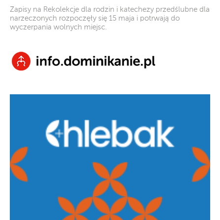
Zapisy na Rekolekcje dla rodzin i katechezy przedślubne dla
narzeczonych rozpoczęły się 15 maja i potrwają do
wyczerpania wolnych miejsc.