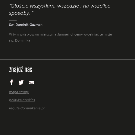
"Głoście wszystkim, wszędzie i na wszelkie
sposoby. "
Św. Dominik Guzman
W tym wyjątkowym miejscu na Jamnej, chcemy wypełniać tę misję
św. Dominika
Znajdź nas
mapa strony
polityka cookies
reguła dominikanie.pl