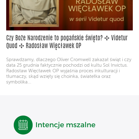
Czy Boże Narodzenie to pogańskie święto? ✣ Videtur
Quod ✣ Radosław Więcławek OP
Sprawdzamy, dlaczego Oliver Cromwell zakazał świąt i czy
data 25 grudnia faktycznie pochodzi od kultu Sol Invictus.
Radosław Więcławek OP wyjaśnia proces inkulturacji i
tłumaczy, skąd wzięły się choinka, światełka oraz
symbolika...